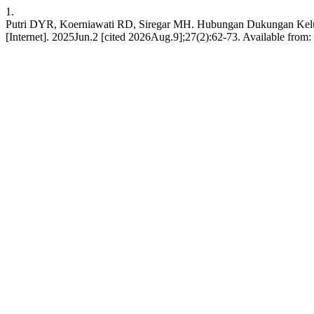
1.
Putri DYR, Koerniawati RD, Siregar MH. Hubungan Dukungan Kelu
[Internet]. 2025Jun.2 [cited 2026Aug.9];27(2):62-73. Available from